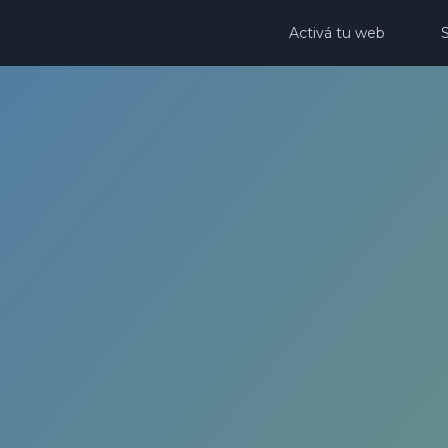
Activá tu web
S