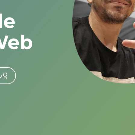
de
Web
b